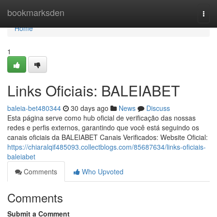
Home
bookmarksden
Togg
navi
Home
1
Links Oficiais: BALEIABET
baleia-bet480344
30 days ago
News
Discuss
Esta página serve como hub oficial de verificação das nossas
redes e perfis externos, garantindo que você está seguindo os
canais oficiais da BALEIABET Canais Verificados: Website Oficial:
https://chiaralqif485093.collectblogs.com/85687634/links-oficiais-
baleiabet
Comments
Who Upvoted
Comments
Submit a Comment