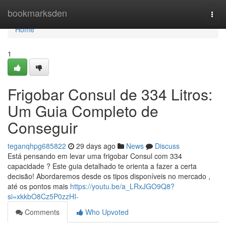
Home
bookmarksden
Togg
navi
Home
1
Frigobar Consul de 334 Litros:
Um Guia Completo de
Conseguir
teganqhpg685822
29 days ago
News
Discuss
Está pensando em levar uma frigobar Consul com 334
capacidade ? Este guia detalhado te orienta a fazer a certa
decisão! Abordaremos desde os tipos disponíveis no mercado ,
até os pontos mais
https://youtu.be/a_LRxJGO9Q8?
si=xkkbO8Cz5P0zzHI-
Comments
Who Upvoted