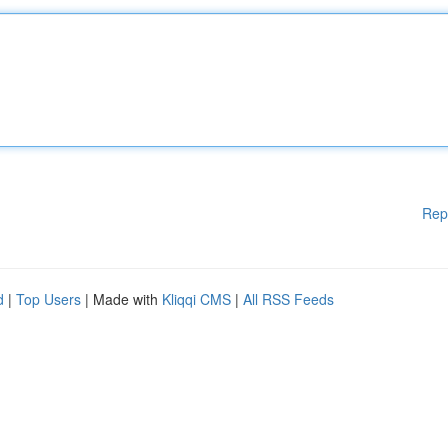
Rep
d
|
Top Users
| Made with
Kliqqi CMS
|
All RSS Feeds