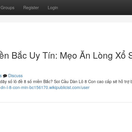
Groups
Register
Login
ền Bắc Uy Tín: Mẹo Ăn Lòng Xổ 
s
Discuss
dãy số lô đề 8 số miền Bắc? Soi Cầu Dàn Lô 8 Con cao cấp sẽ hỗ trợ 
u-dn-l-8-con-min-bc156170.wikipublicist.com/user