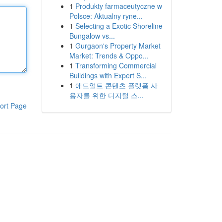
1
Produkty farmaceutyczne w
Polsce: Aktualny ryne...
1
Selecting a Exotic Shoreline
Bungalow vs...
1
Gurgaon's Property Market
Market: Trends & Oppo...
1
Transforming Commercial
Buildings with Expert S...
1
애드얼트 콘텐츠 플랫폼 사
용자를 위한 디지털 스...
ort Page