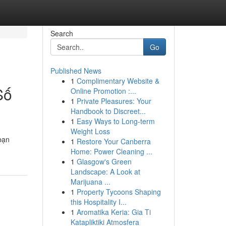
Search
Go
Published News
1
Complimentary Website &
Số
Online Promotion :...
1
Private Pleasures: Your
Handbook to Discreet...
1
Easy Ways to Long-term
Weight Loss
bạn
1
Restore Your Canberra
Home: Power Cleaning ...
1
Glasgow's Green
Landscape: A Look at
Marijuana ...
1
Property Tycoons Shaping
this Hospitality I...
1
Aromatika Keria: Gia Ti
Katapliktiki Atmosfera