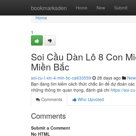
Home
bookmarksden
Home
New
Submit
Home
1
Soi Cầu Dàn Lô 8 Con Mi
Miền Bắc
soi-cu-l-xin-4-min-bc-ca633559
28 days ago
New
Bạn đang tìm kiếm cách thức chắc ăn để dự đoán các 
những thông tin quan trọng, đánh giá chi
https://soi-c
Comments
Who Upvoted
Comments
Submit a Comment
No HTML