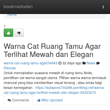
Home
bookmarksden
Togg
navi
Home
1
Warna Cat Ruang Tamu Agar
Terlihat Mewah dan Elegan
warna-cat-ruang-tamu-aga034943
32 days ago
News
Discuss
Untuk menciptakan suasana mewah di ruang tamu Anda,
pemilihan cat warna sangat utama. Pilihan warna-warna termasuk
charcoal yang bisa memberikan visual tenang , atau emas bagi
kesan kemegahan .
https://laylapces734286.pointblog.net/warna-
cat-ruang-tamu-agar-terlihat-mewah-dan-elegan-93323270
Comments
Who Upvoted