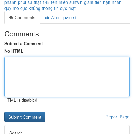
phanh-phui-sự-thật-148-tên-miền-sunwin-giam-tiền-nạn-nhân-
quy-mô-cực-khủng-thông-tin-cực-mật
Comments
Who Upvoted
Comments
Submit a Comment
No HTML
HTML is disabled
Report Page
Search