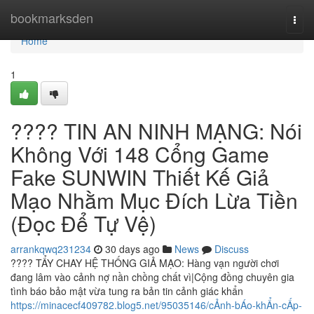
Home
bookmarksden
Togg
navi
Home
1
???? TIN AN NINH MẠNG: Nói
Không Với 148 Cổng Game
Fake SUNWIN Thiết Kế Giả
Mạo Nhằm Mục Đích Lừa Tiền
(Đọc Để Tự Vệ)
arrankqwq231234
30 days ago
News
Discuss
???? TẨY CHAY HỆ THỐNG GIẢ MẠO: Hàng vạn người chơi
đang lâm vào cảnh nợ nần chồng chất vì|Cộng đồng chuyên gia
tình báo bảo mật vừa tung ra bản tin cảnh giác khẩn
https://minacecf409782.blog5.net/95035146/cẢnh-bÁo-khẨn-cẤp-