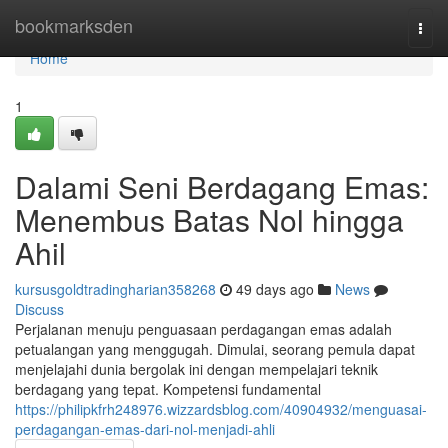
Home
bookmarksden
Togg
navi
Home
1
Dalami Seni Berdagang Emas:
Menembus Batas Nol hingga
Ahil
kursusgoldtradingharian358268
49 days ago
News
Discuss
Perjalanan menuju penguasaan perdagangan emas adalah
petualangan yang menggugah. Dimulai, seorang pemula dapat
menjelajahi dunia bergolak ini dengan mempelajari teknik
berdagang yang tepat. Kompetensi fundamental
https://philipkfrh248976.wizzardsblog.com/40904932/menguasai-
perdagangan-emas-dari-nol-menjadi-ahli