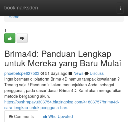
Home
bookmarksden
Togg
navi
Home
1
Brima4d: Panduan Lengkap
untuk Mereka yang Baru Mulai
phoebetcpe627503
51 days ago
News
Discuss
Ingin bermain di platform Brima 4D namun tampak kewalahan ?
Tenang saja ! Panduan ini akan menunjukkan Anda, sebagai
pengguna , pada dasar-dasar Brima-4D. Kami akan menguraikan
metode bergabung akun,
https://bushrapavu306754.blazingblog.com/41866757/brima4d-
cara-lengkap-untuk-pengguna-baru
Comments
Who Upvoted