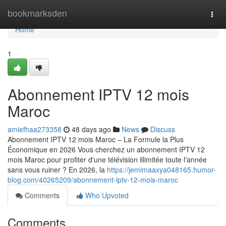
Home
bookmarksden
Togg
navi
Home
1
Abonnement IPTV 12 mois
Maroc
amiefhaa273358
48 days ago
News
Discuss
Abonnement IPTV 12 mois Maroc – La Formule la Plus
Économique en 2026 Vous cherchez un abonnement IPTV 12
mois Maroc pour profiter d'une télévision illimitée toute l'année
sans vous ruiner ? En 2026, la
https://jemimaaxya048165.humor-
blog.com/40265209/abonnement-iptv-12-mois-maroc
Comments
Who Upvoted
Comments