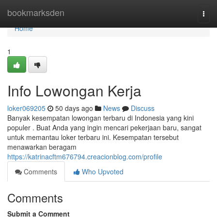
Home
bookmarksden
Togg
navi
Home
1
Info Lowongan Kerja
loker069205
50 days ago
News
Discuss
Banyak kesempatan lowongan terbaru di Indonesia yang kini
populer . Buat Anda yang ingin mencari pekerjaan baru, sangat
untuk memantau loker terbaru ini. Kesempatan tersebut
menawarkan beragam
https://katrinacftm676794.creacionblog.com/profile
Comments
Who Upvoted
Comments
Submit a Comment