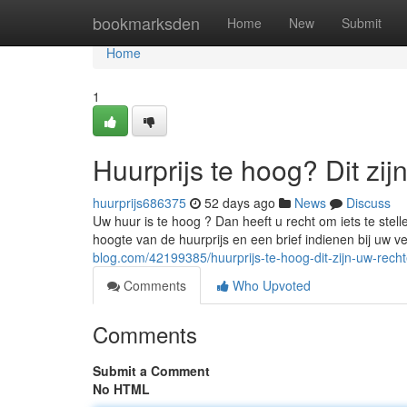
Home
bookmarksden
Home
New
Submit
Home
1
Huurprijs te hoog? Dit zij
huurprijs686375
52 days ago
News
Discuss
Uw huur is te hoog ? Dan heeft u recht om iets te stel
hoogte van de huurprijs en een brief indienen bij uw v
blog.com/42199385/huurprijs-te-hoog-dit-zijn-uw-rech
Comments
Who Upvoted
Comments
Submit a Comment
No HTML