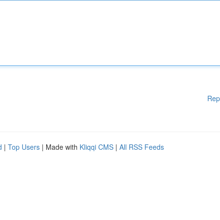
Rep
d
|
Top Users
| Made with
Kliqqi CMS
|
All RSS Feeds