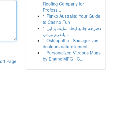
Roofing Company for
Profess...
1
Plinko Australia: Your Guide
to Casino Fun
1
دفترچه جامع ایجاد سایت با این
پلتفرم وردپ...
1
Ostéopathe : Soulager vos
douleurs naturellement
1
Personalized Vitreous Mugs
by EnamelMFG : C...
ort Page