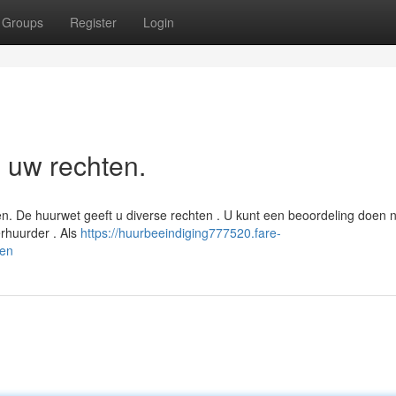
Groups
Register
Login
n uw rechten.
len. De huurwet geeft u diverse rechten . U kunt een beoordeling doen 
erhuurder . Als
https://huurbeeindiging777520.fare-
ten