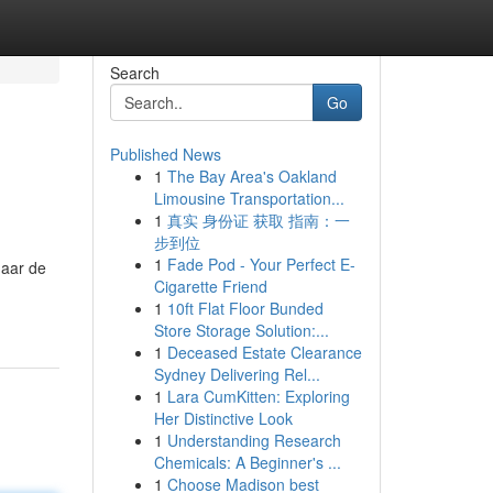
Search
Go
Published News
1
The Bay Area's Oakland
Limousine Transportation...
1
真实 身份证 获取 指南：一
步到位
1
Fade Pod - Your Perfect E-
naar de
Cigarette Friend
1
10ft Flat Floor Bunded
Store Storage Solution:...
1
Deceased Estate Clearance
Sydney Delivering Rel...
1
Lara CumKitten: Exploring
Her Distinctive Look
1
Understanding Research
Chemicals: A Beginner's ...
1
Choose Madison best