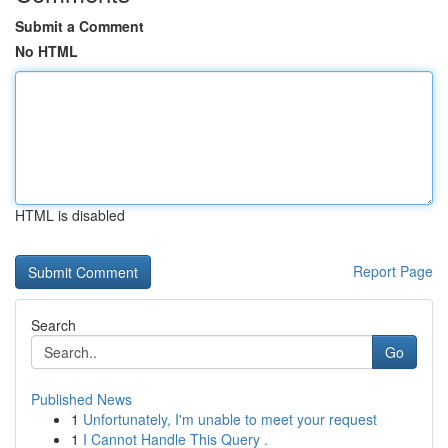
Submit a Comment
No HTML
HTML is disabled
Report Page
Search
Go
Published News
1
Unfortunately, I'm unable to meet your request
1
I Cannot Handle This Query .