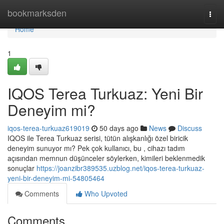
Home
bookmarksden
Togg
navi
Home
1
IQOS Terea Turkuaz: Yeni Bir
Deneyim mi?
iqos-terea-turkuaz619019
50 days ago
News
Discuss
IQOS ile Terea Turkuaz serisi, tütün alışkanlığı özel biricik
deneyim sunuyor mı? Pek çok kullanıcı, bu , cihazı tadım
açısından memnun düşünceler söylerken, kimileri beklenmedik
sonuçlar
https://joanzibr389535.uzblog.net/iqos-terea-turkuaz-
yeni-bir-deneyim-mi-54805464
Comments
Who Upvoted
Comments