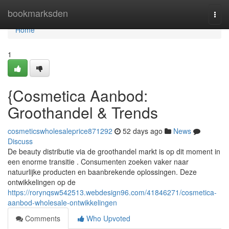
Home
bookmarksden
Togg
navi
Home
1
{Cosmetica Aanbod:
Groothandel & Trends
cosmeticswholesaleprice871292
52 days ago
News
Discuss
De beauty distributie via de groothandel markt is op dit moment in
een enorme transitie . Consumenten zoeken vaker naar
natuurlijke producten en baanbrekende oplossingen. Deze
ontwikkelingen op de
https://rorynqsw542513.webdesign96.com/41846271/cosmetica-
aanbod-wholesale-ontwikkelingen
Comments
Who Upvoted