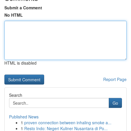
Submit a Comment
No HTML
HTML is disabled
Report Page
Search
Go
Published News
1
proven connection between inhaling smoke a...
1
Resto Indo: Negeri Kuliner Nusantara di Po...