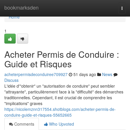
Home
bookmarksden
Togg
navi
Home
1
Acheter Permis de Conduire :
Guide et Risques
acheterpermisdeconduiree709927
51 days ago
News
Discuss
L'idée d'"obtenir" un "autorisation de conduire" peut sembler
"attrayante", particulièrement face à la "difficulté" des démarches
traditionnelles. Cependant, il est crucial de comprendre les
"implications" graves
https://nicolemznn317554.shotblogs.com/acheter-permis-de-
conduire-guide-et-risques-55652665
Comments
Who Upvoted