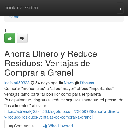
Home
bookmarksden
Togg
navi
Home
1
Ahorra Dinero y Reduce
Residuos: Ventajas de
Comprar a Granel
leaistp059338
54 days ago
News
Discuss
Comprar "mercancías" a "al por mayor" ofrece "importantes"
ventajas tanto para "tu bolsillo" como para el "planeta".
Principalmente, "lograrás" reducir significativamente "el precio" de
"los alimentos" al evitar
https://adreaakji224156.blogofoto.com/73050929/ahorra-dinero-
y-reduce-residuos-ventajas-de-comprar-a-granel
Comments
Who Upvoted