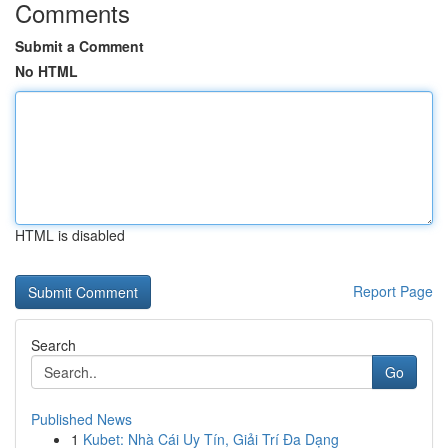
Comments
Submit a Comment
No HTML
HTML is disabled
Report Page
Search
Go
Published News
1
Kubet: Nhà Cái Uy Tín, Giải Trí Đa Dạng