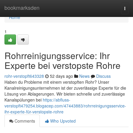
Home
bookmarksden
Togg
navi
Home
1
Rohrreinigungsservice: Ihr
Experte bei verstopste Rohre
rohr-verstopft643328
52 days ago
News
Discuss
Haben du Probleme mit einem verstopften Rohr? Unser
Kanalreinigungsunternehmen ist der zuverlässige Experte für die
Lösung von Ablagerungen. Wir bieten schnelle und zuverlässige
Kanalspülungen bei
https://abfluss-
verstopft479254.blogacep.com/47443883/rohrreinigungsservice-
ihr-experte-für-verstopste-rohre
Comments
Who Upvoted