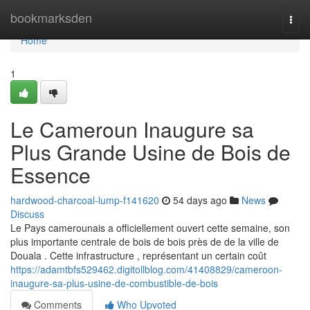
Home
bookmarksden
Togg
navi
Home
1
Le Cameroun Inaugure sa
Plus Grande Usine de Bois de
Essence
hardwood-charcoal-lump-f141620
54 days ago
News
Discuss
Le Pays camerounais a officiellement ouvert cette semaine, son
plus importante centrale de bois de bois près de de la ville de
Douala . Cette infrastructure , représentant un certain coût
https://adamtbfs529462.digitollblog.com/41408829/cameroon-
inaugure-sa-plus-usine-de-combustible-de-bois
Comments
Who Upvoted