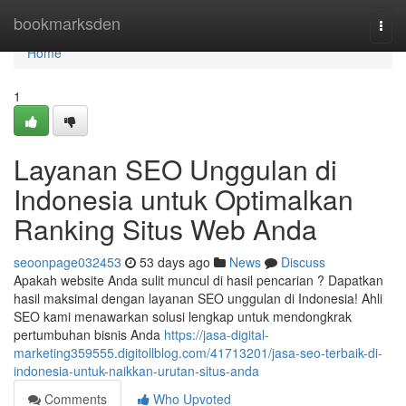
Home
bookmarksden
Togg
navi
Home
1
Layanan SEO Unggulan di
Indonesia untuk Optimalkan
Ranking Situs Web Anda
seoonpage032453
53 days ago
News
Discuss
Apakah website Anda sulit muncul di hasil pencarian ? Dapatkan
hasil maksimal dengan layanan SEO unggulan di Indonesia! Ahli
SEO kami menawarkan solusi lengkap untuk mendongkrak
pertumbuhan bisnis Anda
https://jasa-digital-
marketing359555.digitollblog.com/41713201/jasa-seo-terbaik-di-
indonesia-untuk-naikkan-urutan-situs-anda
Comments
Who Upvoted