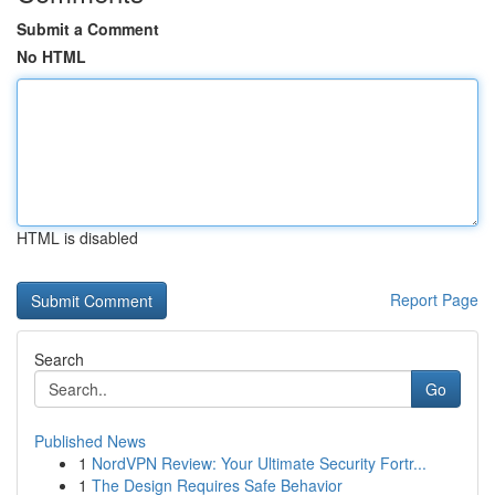
Submit a Comment
No HTML
HTML is disabled
Report Page
Search
Go
Published News
1
NordVPN Review: Your Ultimate Security Fortr...
1
The Design Requires Safe Behavior