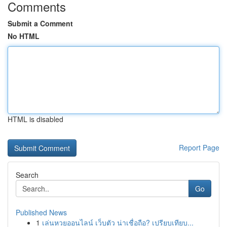
Comments
Submit a Comment
No HTML
HTML is disabled
Report Page
Search
Go
Published News
1
เล่นหวยออนไลน์ เว็บตัว น่าเชื่อถือ? เปรียบเทียบ...