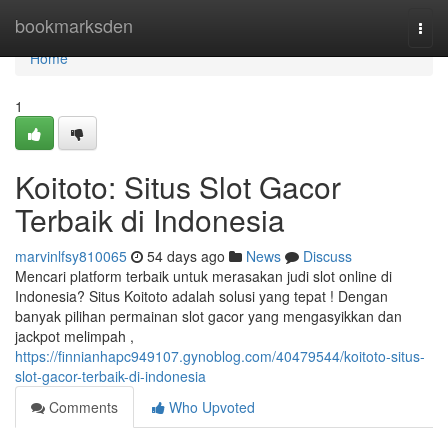
Home
bookmarksden
Togg
navi
Home
1
Koitoto: Situs Slot Gacor
Terbaik di Indonesia
marvinlfsy810065
54 days ago
News
Discuss
Mencari platform terbaik untuk merasakan judi slot online di
Indonesia? Situs Koitoto adalah solusi yang tepat ! Dengan
banyak pilihan permainan slot gacor yang mengasyikkan dan
jackpot melimpah ,
https://finnianhapc949107.gynoblog.com/40479544/koitoto-situs-
slot-gacor-terbaik-di-indonesia
Comments
Who Upvoted