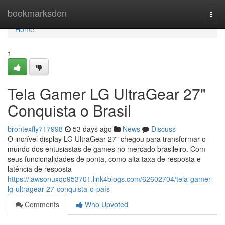
Home
bookmarksden
Togg
navi
Home
1
Tela Gamer LG UltraGear 27"
Conquista o Brasil
brontexffy717998
53 days ago
News
Discuss
O incrível display LG UltraGear 27" chegou para transformar o
mundo dos entusiastas de games no mercado brasileiro. Com
seus funcionalidades de ponta, como alta taxa de resposta e
latência de resposta
https://lawsonuxqo953701.link4blogs.com/62602704/tela-gamer-
lg-ultragear-27-conquista-o-país
Comments
Who Upvoted