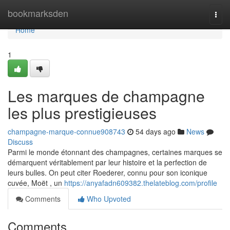
Home
bookmarksden
Togg
navi
Home
1
Les marques de champagne
les plus prestigieuses
champagne-marque-connue908743
54 days ago
News
Discuss
Parmi le monde étonnant des champagnes, certaines marques se
démarquent véritablement par leur histoire et la perfection de
leurs bulles. On peut citer Roederer, connu pour son iconique
cuvée, Moët , un
https://anyafadn609382.thelateblog.com/profile
Comments
Who Upvoted
Comments