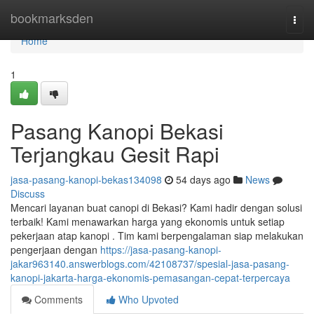
Home
bookmarksden
Togg
navi
Home
1
Pasang Kanopi Bekasi
Terjangkau Gesit Rapi
jasa-pasang-kanopi-bekas134098
54 days ago
News
Discuss
Mencari layanan buat canopi di Bekasi? Kami hadir dengan solusi
terbaik! Kami menawarkan harga yang ekonomis untuk setiap
pekerjaan atap kanopi . Tim kami berpengalaman siap melakukan
pengerjaan dengan
https://jasa-pasang-kanopi-
jakar963140.answerblogs.com/42108737/spesial-jasa-pasang-
kanopi-jakarta-harga-ekonomis-pemasangan-cepat-terpercaya
Comments
Who Upvoted