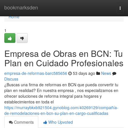
Home
bookmarksden
Togg
navi
Home
1
Empresa de Obras en BCN: Tu
Plan en Cuidado Profesionales
empresa-de-reformas-barc585656
53 days ago
News
Discuss
¿Buscas una firma de reformas en BCN que pueda convertir tu
plan en realidad? En nuestra empresa , nos especializamos en
ofrecer soluciones de reforma integral para hogares y
establecimientos en toda el
https://murraybkxb921504.gynoblog.com/40269129/compañía-
de-remodelaciones-en-bcn-su-plan-en-cargo-cualificadas
Comments
Who Upvoted