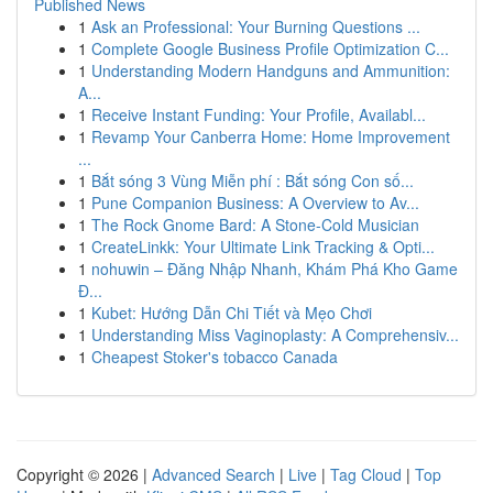
Published News
1
Ask an Professional: Your Burning Questions ...
1
Complete Google Business Profile Optimization C...
1
Understanding Modern Handguns and Ammunition:
A...
1
Receive Instant Funding: Your Profile, Availabl...
1
Revamp Your Canberra Home: Home Improvement
...
1
Bắt sóng 3 Vùng Miễn phí : Bắt sóng Con số...
1
Pune Companion Business: A Overview to Av...
1
The Rock Gnome Bard: A Stone-Cold Musician
1
CreateLinkk: Your Ultimate Link Tracking & Opti...
1
nohuwin – Đăng Nhập Nhanh, Khám Phá Kho Game
Đ...
1
Kubet: Hướng Dẫn Chi Tiết và Mẹo Chơi
1
Understanding Miss Vaginoplasty: A Comprehensiv...
1
Cheapest Stoker's tobacco Canada
Copyright © 2026 |
Advanced Search
|
Live
|
Tag Cloud
|
Top