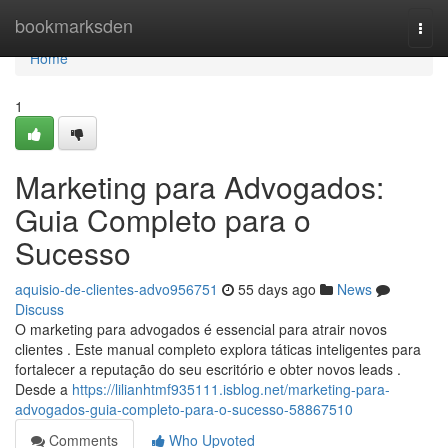
Home
bookmarksden
Togg
navi
Home
1
Marketing para Advogados:
Guia Completo para o
Sucesso
aquisio-de-clientes-advo956751
55 days ago
News
Discuss
O marketing para advogados é essencial para atrair novos
clientes . Este manual completo explora táticas inteligentes para
fortalecer a reputação do seu escritório e obter novos leads .
Desde a
https://lilianhtmf935111.isblog.net/marketing-para-
advogados-guia-completo-para-o-sucesso-58867510
Comments
Who Upvoted