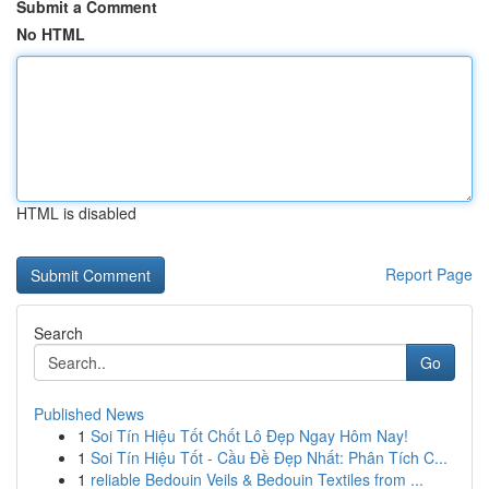
Submit a Comment
No HTML
HTML is disabled
Report Page
Search
Go
Published News
1
Soi Tín Hiệu Tốt Chốt Lô Đẹp Ngay Hôm Nay!
1
Soi Tín Hiệu Tốt - Cầu Đề Đẹp Nhất: Phân Tích C...
1
reliable Bedouin Veils & Bedouin Textiles from ...