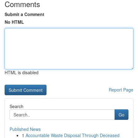
Comments
Submit a Comment
No HTML
HTML is disabled
Report Page
Search
Go
Published News
1
Accountable Waste Disposal Through Deceased