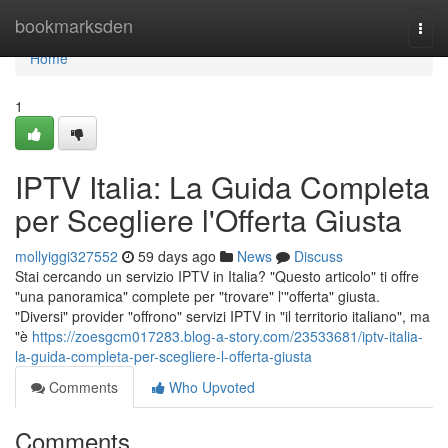
Home
bookmarksden
Togg
navi
Home
1
IPTV Italia: La Guida Completa
per Scegliere l'Offerta Giusta
mollyiggi327552
59 days ago
News
Discuss
Stai cercando un servizio IPTV in Italia? "Questo articolo" ti offre
"una panoramica" complete per "trovare" l'"offerta" giusta.
"Diversi" provider "offrono" servizi IPTV in "il territorio italiano", ma
"è
https://zoesgcm017283.blog-a-story.com/23533681/iptv-italia-
la-guida-completa-per-scegliere-l-offerta-giusta
Comments
Who Upvoted
Comments