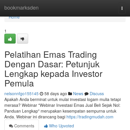
Home
bookmarksden
Togg
navi
Home
1
Pelatihan Emas Trading
Dengan Dasar: Petunjuk
Lengkap kepada Investor
Pemula
nelsonnfgo155145
58 days ago
News
Discuss
Apakah Anda berminat untuk mulai investasi logam mulia tetapi
merasa? Webinar "Webinar Investasi Emas Jual Beli Sejak Nol:
Panduan Lengkap" merupakan kesempatan sempurna untuk
Anda. Webinar ini dirancang bagi
https://tradingmudah.com
Comments
Who Upvoted