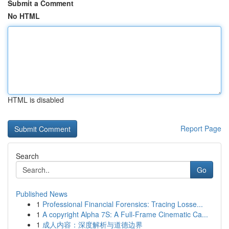
Submit a Comment
No HTML
HTML is disabled
Report Page
Search
Go
Published News
1
Professional Financial Forensics: Tracing Losse...
1
A copyright Alpha 7S: A Full-Frame Cinematic Ca...
1
成人内容：深度解析与道德边界