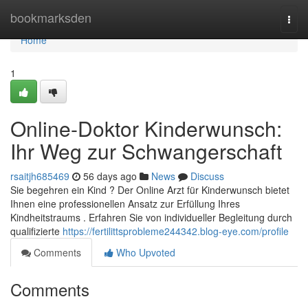
Home
bookmarksden
Togg
navi
Home
1
Online-Doktor Kinderwunsch:
Ihr Weg zur Schwangerschaft
rsaitjh685469
56 days ago
News
Discuss
Sie begehren ein Kind ? Der Online Arzt für Kinderwunsch bietet
Ihnen eine professionellen Ansatz zur Erfüllung Ihres
Kindheitstraums . Erfahren Sie von individueller Begleitung durch
qualifizierte
https://fertilittsprobleme244342.blog-eye.com/profile
Comments
Who Upvoted
Comments