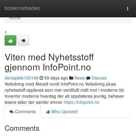
Home
bookmarksden
Togg
navi
Home
1
Viten med Nyhetsstoff
gjennom InfoPoint.no
denispkkk150189
59 days ago
News
Discuss
Veiledning med Aktuelt rundt InfoPoint.no Veiledning pluss
nyhetsstoff oppleves som mer verdifullt målt mot i moderne tid.
Innenfor moderne hverdag der alt oppdateres jevnlig, behøver
lesere sider der samler emner
https://infopoint.no
Comments
Who Upvoted
Comments