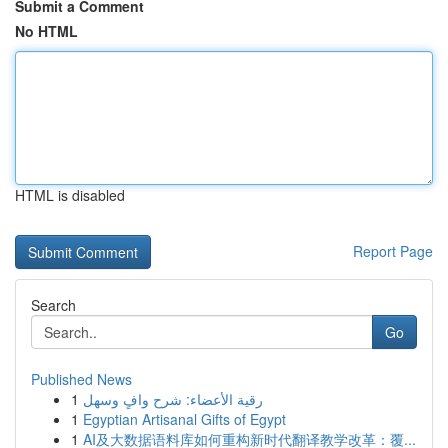
Submit a Comment
No HTML
HTML is disabled
Report Page
Search
Go
Published News
1
رقية الأعضاء: شرح وافٍ وسهل
1
Egyptian Artisanal Gifts of Egypt
1
AI及大数据语料库如何重构新时代翻译教学改革：覆...