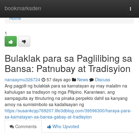
Home
bookmarksden
Togg
navi
Home
1
Bulaklak para sa Paglilibing sa
Bansa: Patnubay at Tradisyion
nanaaymu326724
57 days ago
News
Discuss
Ang pagpili ng bulaklak para sa kamatayan ay may malalim na
kahulugan sa tradisyon ng mga Pilipino. Karaniwan, ang
sampaguita ay itinuturing na pinaka perpekto dahil sa kanyang
amoy na sumisimbolo sa kadalisayan ng
https://susankcyp769207.life3dblog.com/39596300/haraya-para-
sa-kamatayan-sa-bansa-gabay-at-tradisyion
Comments
Who Upvoted