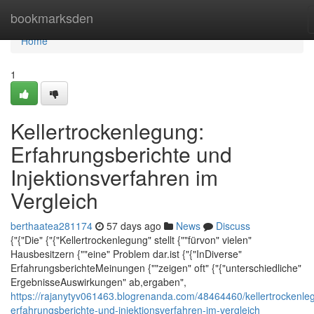
Home
bookmarksden
Home
1
Kellertrockenlegung:
Erfahrungsberichte und
Injektionsverfahren im
Vergleich
berthaatea281174
57 days ago
News
Discuss
{"{"Die" {"{"Kellertrockenlegung" stellt {""fürvon" vielen"
Hausbesitzern {""eine" Problem dar.ist {"{"InDiverse"
ErfahrungsberichteMeinungen {""zeigen" oft" {"{"unterschiedliche"
ErgebnisseAuswirkungen" ab,ergaben",
https://rajanytyv061463.blogrenanda.com/48464460/kellertrockenle
erfahrungsberichte-und-injektionsverfahren-im-vergleich