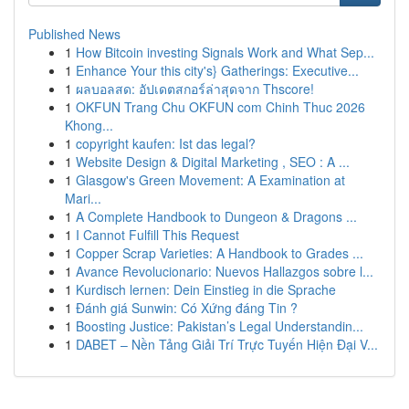
Published News
1
How Bitcoin investing Signals Work and What Sep...
1
Enhance Your this city's} Gatherings: Executive...
1
ผลบอลสด: อัปเดตสกอร์ล่าสุดจาก Thscore!
1
OKFUN Trang Chu OKFUN com Chinh Thuc 2026
Khong...
1
copyright kaufen: Ist das legal?
1
Website Design & Digital Marketing , SEO : A ...
1
Glasgow's Green Movement: A Examination at
Mari...
1
A Complete Handbook to Dungeon & Dragons ...
1
I Cannot Fulfill This Request
1
Copper Scrap Varieties: A Handbook to Grades ...
1
Avance Revolucionario: Nuevos Hallazgos sobre l...
1
Kurdisch lernen: Dein Einstieg in die Sprache
1
Đánh giá Sunwin: Có Xứng đáng Tin ?
1
Boosting Justice: Pakistan’s Legal Understandin...
1
DABET – Nền Tảng Giải Trí Trực Tuyến Hiện Đại V...