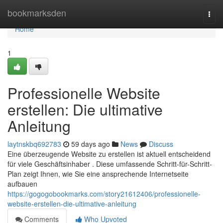
Home
bookmarksden
Togg
navi
Home
1
Professionelle Website
erstellen: Die ultimative
Anleitung
laytnskbq692783
59 days ago
News
Discuss
Eine überzeugende Website zu erstellen ist aktuell entscheidend
für viele Geschäftsinhaber . Diese umfassende Schritt-für-Schritt-
Plan zeigt Ihnen, wie Sie eine ansprechende Internetseite
aufbauen
https://gogogobookmarks.com/story21612406/professionelle-
website-erstellen-die-ultimative-anleitung
Comments
Who Upvoted