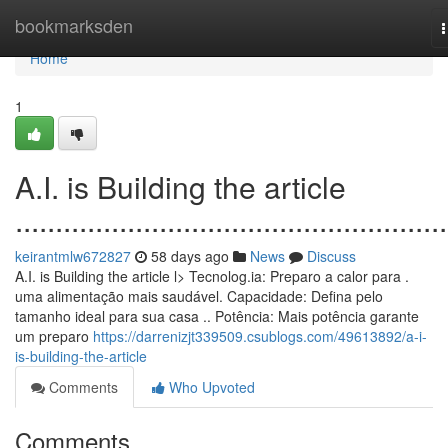
Home
bookmarksden
n
Home
1
A.I. is Building the article
......................................................
keirantmlw672827
58 days ago
News
Discuss
A.I. is Building the article l> Tecnolog.ia: Preparo a calor para .
uma alimentação mais saudável. Capacidade: Defina pelo
tamanho ideal para sua casa .. Potência: Mais potência garante
um preparo
https://darrenizjt339509.csublogs.com/49613892/a-i-
is-building-the-article
Comments
Who Upvoted
Comments