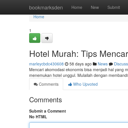
Home
bookmarksden
Home
New
Submit
Home
1
Hotel Murah: Tips Mencar
marleycbdc430608
58 days ago
News
Discuss
Mencari akomodasi ekonomis bisa menjadi hal yang men
menemukan hotel unggul. Mulailah dengan membandin
Comments
Who Upvoted
Comments
Submit a Comment
No HTML