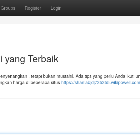
Groups
Register
Login
i yang Terbaik
yenangkan , tetapi bukan mustahil. Ada tips yang perlu Anda ikuti u
gkan harga di beberapa situs
https://shaniabjdj735355.wikipowell.co