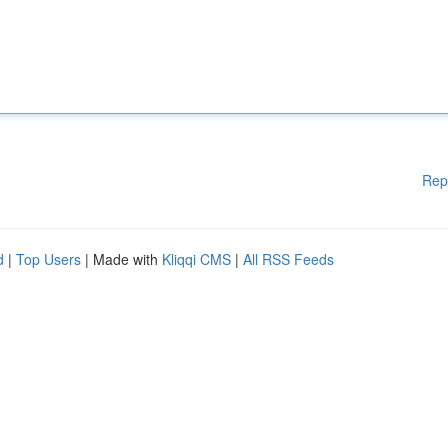
Rep
d
|
Top Users
| Made with
Kliqqi CMS
|
All RSS Feeds