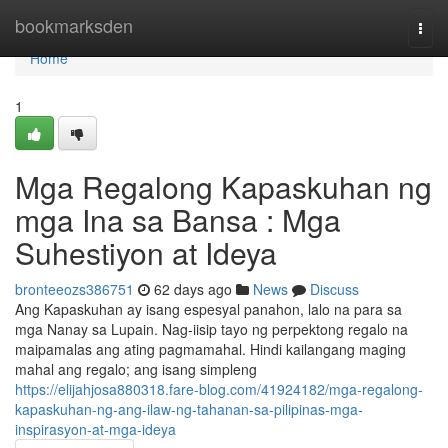
Home
bookmarksden
Togg
navi
Home
1
Mga Regalong Kapaskuhan ng
mga Ina sa Bansa : Mga
Suhestiyon at Ideya
bronteeozs386751
62 days ago
News
Discuss
Ang Kapaskuhan ay isang espesyal panahon, lalo na para sa
mga Nanay sa Lupain. Nag-iisip tayo ng perpektong regalo na
maipamalas ang ating pagmamahal. Hindi kailangang maging
mahal ang regalo; ang isang simpleng
https://elijahjosa880318.fare-blog.com/41924182/mga-regalong-
kapaskuhan-ng-ang-ilaw-ng-tahanan-sa-pilipinas-mga-
inspirasyon-at-mga-ideya