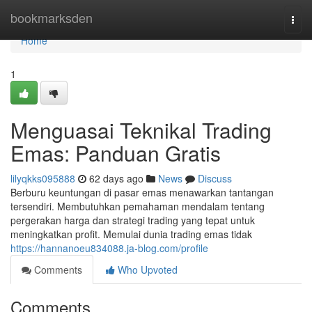
Home
bookmarksden
Togg
navi
Home
1
Menguasai Teknikal Trading
Emas: Panduan Gratis
lilyqkks095888
62 days ago
News
Discuss
Berburu keuntungan di pasar emas menawarkan tantangan
tersendiri. Membutuhkan pemahaman mendalam tentang
pergerakan harga dan strategi trading yang tepat untuk
meningkatkan profit. Memulai dunia trading emas tidak
https://hannanoeu834088.ja-blog.com/profile
Comments
Who Upvoted
Comments