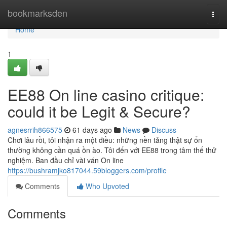
Home
bookmarksden
Togg
navi
Home
1
EE88 On line casino critique:
could it be Legit & Secure?
agnesrrih866575
61 days ago
News
Discuss
Chơi lâu rồi, tôi nhận ra một điều: những nền tảng thật sự ổn
thường không cần quá ồn ào. Tôi đến với EE88 trong tâm thế thử
nghiệm. Ban đầu chỉ vài ván On line
https://bushramjko817044.59bloggers.com/profile
Comments
Who Upvoted
Comments