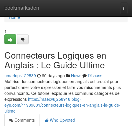
Home
bookmarksden
Togg
navi
Home
1
Connecteurs Logiques en
Anglais : Le Guide Ultime
umarlnpk122539
60 days ago
News
Discuss
Maîtriser les connecteurs logiques en anglais est crucial pour
perfectionner votre expression et faire vos raisonnements plus
convaincants. Ce tutoriel explique les communs catégories de
expressions
https://maecvuj258918.blog-
eye.com/41989001/connecteurs-logiques-en-anglais-le-guide-
ultime
Comments
Who Upvoted