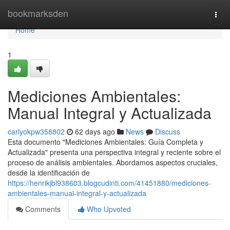
Home
bookmarksden
Togg
navi
Home
1
Mediciones Ambientales:
Manual Integral y Actualizada
carlyokpw358802
62 days ago
News
Discuss
Esta documento "Mediciones Ambientales: Guía Completa y
Actualizada" presenta una perspectiva integral y reciente sobre el
proceso de análisis ambientales. Abordamos aspectos cruciales,
desde la identificación de
https://henrikjbl938603.blogcudinti.com/41451880/mediciones-
ambientales-manual-integral-y-actualizada
Comments
Who Upvoted