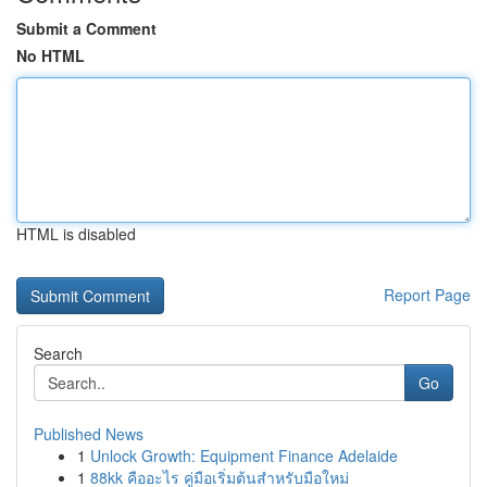
Submit a Comment
No HTML
HTML is disabled
Report Page
Search
Go
Published News
1
Unlock Growth: Equipment Finance Adelaide
1
88kk คืออะไร คู่มือเริ่มต้นสำหรับมือใหม่