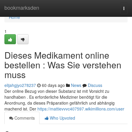
Home
bookmarksden
Togg
navi
Home
1
Dieses Medikament online
bestellen : Was Sie verstehen
muss
elijahgjyo278237
60 days ago
News
Discuss
Der online Bezug von dieser Substanz ist mit Vorsicht zu
handhaben . Es erforderliche Mediziner benötigt für die
Anordnung, da dieses Präparation gefährlich und abhängig
machend ist. Der
https://mattievvvc407597.wikimillions.com/user
Comments
Who Upvoted