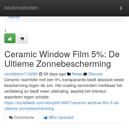
Home
bookmarksden
Togg
navi
Home
1
Ceramic Window Film 5%: De
Ultieme Zonnebescherming
nicolebtxm710285
59 days ago
News
Discuss
Ceramic raamfolie met een 5% transparantie biedt absolute beste
bescherming tegen de zon. Het coating vermindert merkbaar het
verbleking en biedt meer uitstraling, waarbij het interieur
waardeert tegen schade.
https://sociallweb.com/story6919487/ceramic-window-film-5-de-
ultieme-zonnebescherming
Comments
Who Upvoted