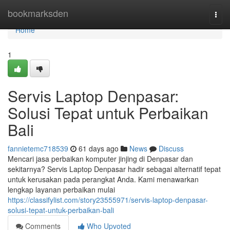
Home
bookmarksden
Togg
navi
Home
1
Servis Laptop Denpasar:
Solusi Tepat untuk Perbaikan
Bali
fannietemc718539
61 days ago
News
Discuss
Mencari jasa perbaikan komputer jinjing di Denpasar dan
sekitarnya? Servis Laptop Denpasar hadir sebagai alternatif tepat
untuk kerusakan pada perangkat Anda. Kami menawarkan
lengkap layanan perbaikan mulai
https://classifylist.com/story23555971/servis-laptop-denpasar-
solusi-tepat-untuk-perbaikan-bali
Comments
Who Upvoted