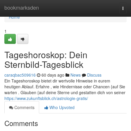
Home
bookmarksden
Togg
navi
Home
1
Tageshoroskop: Dein
Sternbild-Tagesblick
caraqbac509616
60 days ago
News
Discuss
Ein Tageshoroskop bietet dir wertvolle Hinweise in eurem
heutigen Ablauf. Erfahre , wie Hindernisse oder Chancen {auf Sie
warten . Glauben {auf deine Sterne und gestatten dich von seiner
https://www.zukunftsblick.ch/astrologie-gratis/
Comments
Who Upvoted
Comments