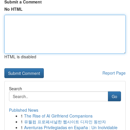
Submit a Comment
No HTML
HTML is disabled
Report Page
Search
Go
Published News
1
The Rise of AI Girlfriend Companions
1
유월컴 프로페셔널한 웹사이트 디자인 동반자
1
Aventuras Privilegiadas en España : Un Inolvidable