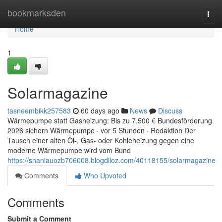
Home
bookmarksden
Togg
navi
Home
1
Solarmagazine
tasneembikk257583
60 days ago
News
Discuss
Wärmepumpe statt Gasheizung: Bis zu 7.500 € Bundesförderung
2026 sichern Wärmepumpe · vor 5 Stunden · Redaktion Der
Tausch einer alten Öl-, Gas- oder Kohleheizung gegen eine
moderne Wärmepumpe wird vom Bund
https://shaniauozb706008.blogdiloz.com/40118155/solarmagazine
Comments
Who Upvoted
Comments
Submit a Comment