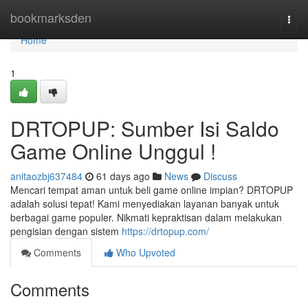
Home
bookmarksden
Togg
navi
Home
1
DRTOPUP: Sumber Isi Saldo
Game Online Unggul !
anitaozbj637484
61 days ago
News
Discuss
Mencari tempat aman untuk beli game online impian? DRTOPUP
adalah solusi tepat! Kami menyediakan layanan banyak untuk
berbagai game populer. Nikmati kepraktisan dalam melakukan
pengisian dengan sistem
https://drtopup.com/
Comments
Who Upvoted
Comments