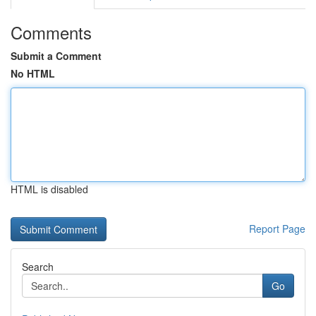
Comments
Submit a Comment
No HTML
HTML is disabled
Report Page
Search
Go